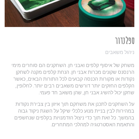
ספלנדור
ניהול משאבים
משחק של איסוף קלפים ואבני חן. השחקנים הם סוחרים מימי
הרנסנס שקונים מכרות אבני חן. הנחת קלפים מקנה לשחקן
נקודות או מקורות הכנסה קבועים לכל התורות הבאים, כאשר
הקלפים החזקים יותר דורשים משאבים רבים יותר. לחלופין,
שחקן יכול להשיג אבני חן, שהן משאב חד פעמי.
על השחקנים לתכנן את משחקם תוך איזון בין צבירת נקודות
במהירות לבין בניית מנוע כלכלי שיקל על השגת ניקוד גבוה
בהמשך. כל זאת תוך כדי ניצול הזדמנויות בקלפים שנחשפים
והתאמת האסטרטגיה למהלכי המתחרים.