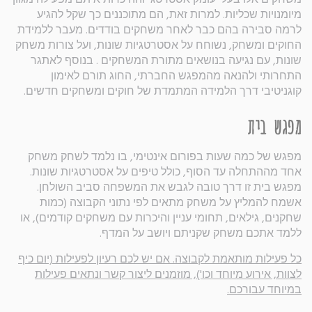
מיומנויות שכליות. למרות זאת, הם מתוכננים כך שקל להגיע
לרמה סבירה בהם כבר לאחר משחקים בודדים. מעבר ללמידת
החוקים ומשחק, נשוחח על אסטרטגיות שונות, ועל צורות משחק
שונות, עם נגיעה בנושאים מתורת המשחקים . בנוסף לאתגר
התחרותי ולהנאה מהמפגש החברתי, החוג תורם לאימון
קוגניטיבי דרך הלמידה המתמדת של חוקים ומשחקים חדשים.
מפגש בית
מפגש של כמה שעות בפורום אינטימי, בו נלמד לשחק משחק
אחד מההתחלה עד הסוף, כולל טיפים על אסטרטגיות שונות.
מפגש בית זו דרך טובה לגבש את המשפחה סביב השולחן.
אשמח להמליץ על משחק מתאים לפי נתוני הקבוצה (כמות
שחקנים, גילאים, תחומי עניין והיכרות עם משחקים קודמים), או
ללמד אתכם משחק שקניתם ויושב על המדף.
כל פעילות מותאמת לקבוצה. אם יש לכם רעיון לפעילות (יום כיף
לצוות, אירוע מיוחד וכו'), מוזמנים ליצור קשר ונתאים פעילות
במיוחד עבורכם.