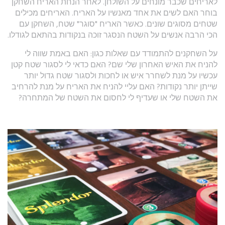
לאריחים שכבר מונחים על השולחן. לאחר הנחת האריח השחקן
בוחר האם לשים את אחד מאנשיו על האריח. האריחים מכילים
שטחים מסוגים שונים. כאשר האריח "סוגר" שטח, השחקן עם
הכי הרבה אנשים על השטח הנסגר זוכה בנקודות בהתאם לגודלו.
על השחקנים להתמודד עם שאלות כגון: האם באמת שווה לי
להניח את האיש האחרון שלי שם? האם כדאי לי לסגור שטח קטן
עכשיו על מנת לשחרר איש או לחכות ולסגור שטח גדול יותר
שייתן יותר נקודות? האם עליי להניח את האריח על מנת להרחיב
את השטח שלי או שעדיף לי לחסום את השטח של המתחרה?